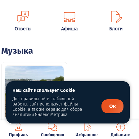
Ответы
Афиша
Блоги
Музыка
Наш сайт использует Cookie
Для правильной и стабильной
работы, сайт использует файлы
Ок
Cookie, а так же сервис для сбора
аналитики Яндекс.Метрика
Музыкальный
субботник -2022
Профиль
Сообщения
Избранное
Добавить