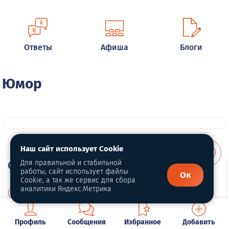
Ответы
Афиша
Блоги
Юмор
Наш сайт использует Cookie
О портале
Для правильной и стабильной
работы, сайт использует файлы
Ок
Cookie, а так же сервис для сбора
аналитики Яндекс.Метрика
О нас
Политика конфиденциальности
Профиль
Сообщения
Избранное
Добавить
Публичная оферта