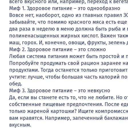
всего вкусного или, например, переход к вегет
Миф 1. Здоровое питание – это однообразно
Вовсе нет, наоборот, одно из главных правил 
забывайте, что помимо красного мяса есть еще 
два раза в неделю в меню должна быть рыба и м
полиненасыщенных жирных кислот. Важен также 
маш, горох. И, конечно, овощи, фрукты, зелен
Миф 2. Здоровое питание – это сложно
Любая система питания может быть простой и 
Попробуйте продумать свой рацион заранее н
продуктами. Тогда останется только приготови
учтите: лучше, чтобы большая часть калорий по
обед.
Миф 3. Здоровое питание – это невкусно
Да, если вы станете есть то, что не любите. Но
собственные пищевые предпочтения. После еды 
только жареной картошки? Ищите компромиссн
вам нравятся. Например, запеченный баклажан
вкусным.