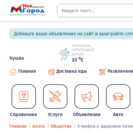
Добавьте ваше объявление на сайт и выиграйте сото
пасмурно,
небольшой
дождь
Кушва
o
22
C
Главная
Доставка еды
Развлечен
Справочник
Услуги
Объявления
Авто
Главная
Блоги
Общество
5 мифов о здоровом пита