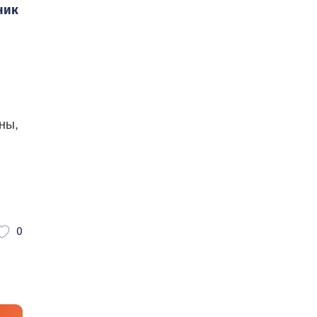
ник
ны,
0