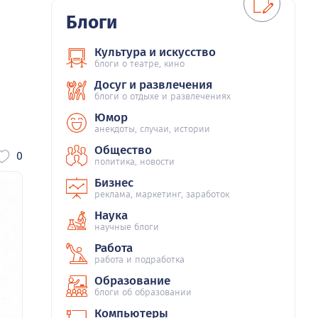
Блоги
Культура и искусство
блоги о театре, кино
Досуг и развлечения
блоги о отдыхе и развлечениях
Юмор
анекдоты, случаи, истории
Общество
0
политика, новости
Бизнес
реклама, маркетинг, заработок
Наука
научные блоги
Работа
работа и подработка
Образование
блоги об образовании
Компьютеры