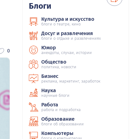
Блоги
Культура и искусство
блоги о театре, кино
Досуг и развлечения
блоги о отдыхе и развлечениях
Юмор
0
анекдоты, случаи, истории
Общество
политика, новости
Бизнес
реклама, маркетинг, заработок
Наука
научные блоги
Работа
работа и подработка
Образование
блоги об образовании
Компьютеры
блоги о компьютерах