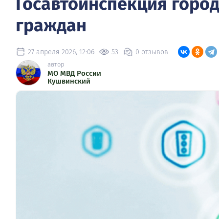
Госавтоинспекция горо
граждан
27 апреля 2026, 12:06
53
0 отзывов
автор
МО МВД России
Кушвинский