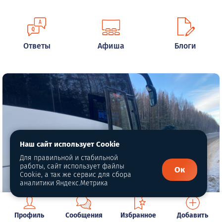
Ответы
Афиша
Блоги
Наш сайт использует Cookie
Для правильной и стабильной
работы, сайт использует файлы
Ок
Cookie, а так же сервис для сбора
аналитики Яндекс.Метрика
Профиль
Сообщения
Избранное
Добавить