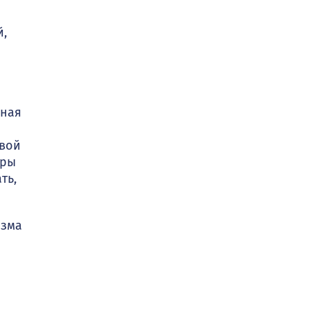
й,
сная
ивой
гры
ть,
изма