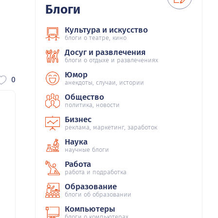
Блоги
Культура и искусство
блоги о театре, кино
Досуг и развлечения
блоги о отдыхе и развлечениях
Юмор
0
анекдоты, случаи, истории
Общество
политика, новости
Бизнес
реклама, маркетинг, заработок
Наука
научные блоги
Работа
работа и подработка
Образование
блоги об образовании
Компьютеры
блоги о компьютерах