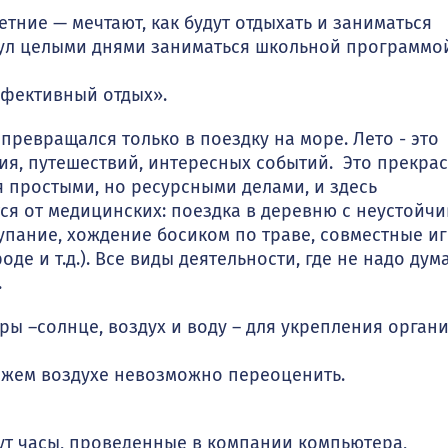
тние — мечтают, как будут отдыхать и заниматься
кул целыми днями заниматься школьной программо
ффективный отдых».
превращался только в поездку на море. Лето - это
ия, путешествий, интересных событий. Это прекра
 простыми, но ресурсными делами, и здесь
я от медицинских: поездка в деревню с неустойч
купание, хождение босиком по траве, совместные и
де и т.д.). Все виды деятельности, где не надо дума
.
 –солнце, воздух и воду – для укрепления орган
вежем воздухе невозможно переоценить.
т часы, проведенные в компании компьютера,