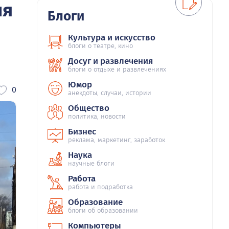
ия
Блоги
Культура и искусство
блоги о театре, кино
Досуг и развлечения
блоги о отдыхе и развлечениях
Юмор
0
анекдоты, случаи, истории
Общество
политика, новости
Бизнес
реклама, маркетинг, заработок
Наука
научные блоги
Работа
работа и подработка
Образование
блоги об образовании
Компьютеры