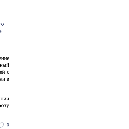
го
е
ение
вный
ей с
ан в
янии
розу
0