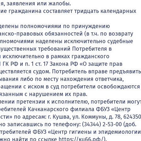
я, заявления или жалобы.
ие гражданина составляет тридцать календарных
наделены полномочиями по принуждению
ско-правовых обязанностей (в т.ч. по возврату
олномочиями наделены исключительно судебные
мущественных требований Потребителя в
 исключительно в рамках гражданского
 ГК РФ и п. 1 ст. 17 Закона РФ «О защите прав
ществляется судом. Потребитель вправе предъявить
бывания либо по месту нахождения ответчика,
ащении с иском в суд потребители освобождаются
язанным с нарушением их прав.
лении претензии к исполнителю, потребители могу
ребителей Качканарского филиала ФБУЗ «Центр
 по адресам: г. Кушва, ул. Коммуны, д. 78, 624350,
но записавшись по телефону: (34344) 2-53-00 (доб.
требителей ФБУЗ «Центр гигиены и эпидемиологии
но найти по ссылке https://кц66.рф/).