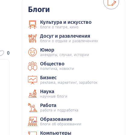
Блоги
Культура и искусство
блоги о театре, кино
Досуг и развлечения
блоги о отдыхе и развлечениях
Юмор
0
анекдоты, случаи, истории
Общество
политика, новости
Бизнес
реклама, маркетинг, заработок
Наука
научные блоги
Работа
работа и подработка
Образование
блоги об образовании
Компьютеры