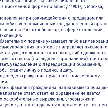
з личный кабинет на сайте финансового
в письменной форме по адресу 119017, г. Москва,
сстановлены при взаимодействии с продавцом или
жалобу в уполномоченный государственный орган.
 является Роспотребнадзор, в сфере отношений,
инспекция.
бязательном порядке указывает либо наименован
 самоуправления, в которые направляет письменно
ветствующего должностного лица, либо должность
 имя, отчество (последнее - при наличии), почтов
твет, уведомление о переадресации обращения,
бы, ставит личную подпись и дату.
х доводов гражданин прилагает к письменному
пии.
казаны фамилия гражданина, направившего обращен
направлен ответ, ответ на обращение не дается.
о оскорбительные выражения, угрозы жизни,
ащение должно поддаваться прочтению и текст ег