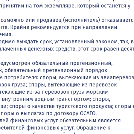
принятии на том экземпляре, который останется у
евозможно или продавец (исполнитель) отказываетс
чте. Крайне рекомендуется при направлении
ения.
димо выждать срок, установленный законом, так, в
лаченных денежных средств, этот срок равен деся
предусмотрен обязательный претензионный,
ак, обязательный претензионный порядок
м потребителя: споры, вытекающие из авиаперево
озок груза; споры, вытекающие из перевозок
ытекающие из-за перевозок груза морским
к внутренним водным транспортом; споры,
зи; споры о качестве туристского продукта; споры 
споры о выплатах по договору ОСАГО.
елей финансовых услуг обязательным является
ебителей финансовых услуг. Обращение к