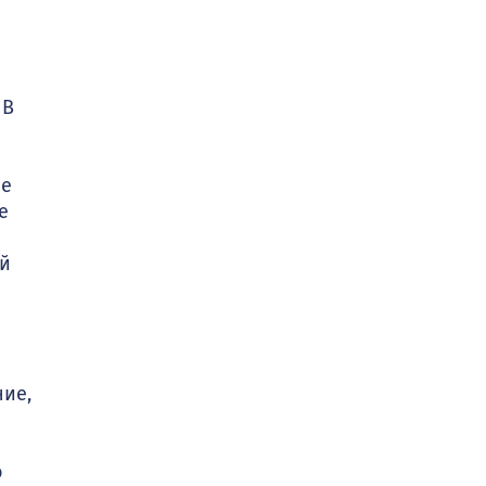
 В
ие
е
ый
ие,
о