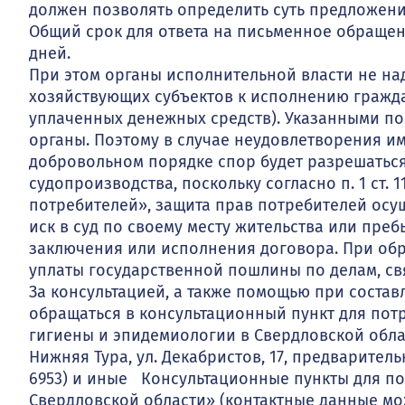
должен позволять определить суть предложени
Общий срок для ответа на письменное обращен
дней.
При этом органы исполнительной власти не 
хозяйствующих субъектов к исполнению граждан
уплаченных денежных средств). Указанными п
органы. Поэтому в случае неудовлетворения и
добровольном порядке спор будет разрешаться
судопроизводства, поскольку согласно п. 1 ст. 11
потребителей», защита прав потребителей осу
иск в суд по своему месту жительства или пре
заключения или исполнения договора. При обр
уплаты государственной пошлины по делам, св
За консультацией, а также помощью при состав
обращаться в консультационный пункт для пот
гигиены и эпидемиологии в Свердловской области»
Нижняя Тура, ул. Декабристов, 17, предваритель
6953) и иные Консультационные пункты для по
Свердловской области» (контактные данные мож