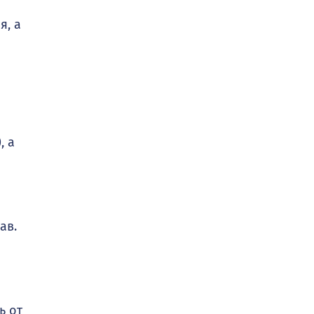
я, а
, а
ав.
ь от