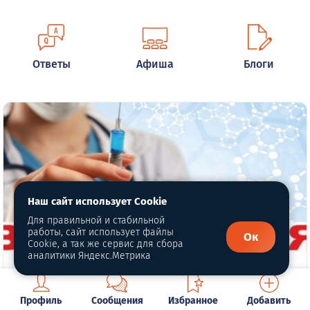
Ответы
Афиша
Блоги
Наш сайт использует Cookie
Для правильной и стабильной
работы, сайт использует файлы
Ок
Cookie, а так же сервис для сбора
аналитики Яндекс.Метрика
Профиль
Сообщения
Избранное
Добавить