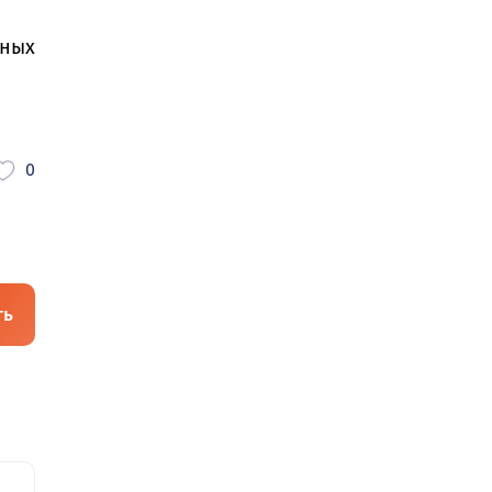
ных
0
ть