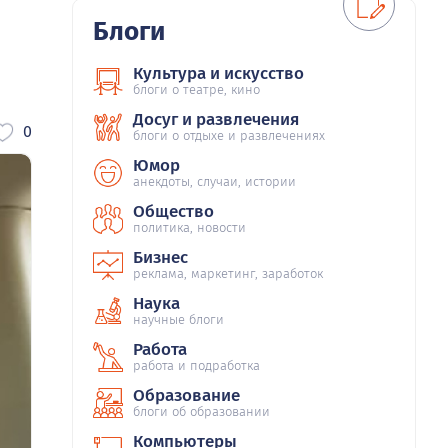
Блоги
Культура и искусство
блоги о театре, кино
Досуг и развлечения
0
блоги о отдыхе и развлечениях
Юмор
анекдоты, случаи, истории
Общество
политика, новости
Бизнес
реклама, маркетинг, заработок
Наука
научные блоги
Работа
работа и подработка
Образование
блоги об образовании
Компьютеры