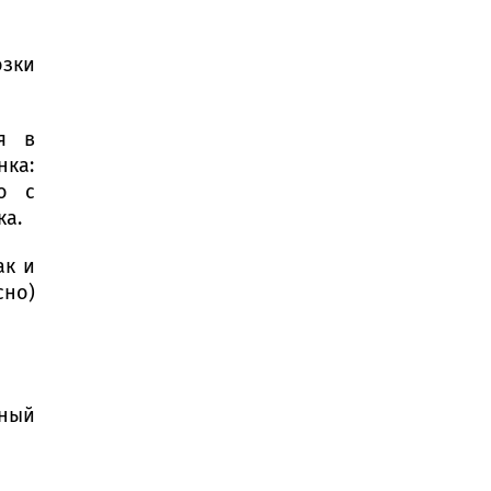
озки
я в
нка:
о с
ка.
ак и
сно)
жный