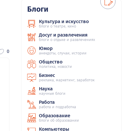
Блоги
Культура и искусство
блоги о театре, кино
Досуг и развлечения
блоги о отдыхе и развлечениях
Юмор
0
анекдоты, случаи, истории
Общество
политика, новости
Бизнес
реклама, маркетинг, заработок
Наука
научные блоги
Работа
работа и подработка
Образование
блоги об образовании
Компьютеры