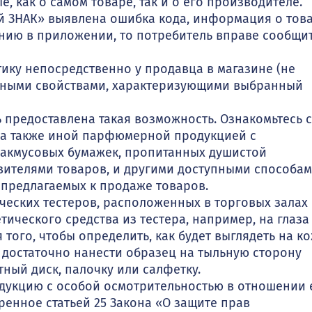
, как о самом товаре, так и о его производителе.
й ЗНАК» выявлена ошибка кода, информация о тов
санию в приложении, то потребитель вправе сообщи
ку непосредственно у продавца в магазине (не
овными свойствами, характеризующими выбранный
предоставлена такая возможность. Ознакомьтесь с
, а также иной парфюмерной продукцией с
лакмусовых бумажек, пропитанных душистой
вителями товаров, и другими доступными способам
 предлагаемых к продаже товаров.
ческих тестеров, расположенных в торговых залах
етического средства из тестера, например, на глаза
 того, чтобы определить, как будет выглядеть на к
 достаточно нанести образец на тыльную сторону
ный диск, палочку или салфетку.
укцию с особой осмотрительностью в отношении 
ренное статьей 25 Закона «О защите прав