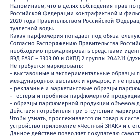
Напоминаем, что в целях соблюдения прав пот
Российской Федерации контрафактной и фаль
2020 года Правительством Российской Федерац
туалетной воды.
Какая парфюмерия попадает под обязательную
Согласно Распоряжению Правительства Российс
необходимо промаркировать средствами иден
ВЭД ЕАЭС – 3303 00 и ОКПД 2 группы 20.42.11 (дух
Не требуется маркировать:
- выставочные и экспериментальные образцы 
международных выставок и ярмарок, и не пре
- рекламные и маркетинговые образцы парфюм
- тестеры и пробники парфюмерной продукции
- образцы парфюмерной продукции объемом до
Действия потребителя при отсутствии маркир
Чтобы узнать, прослеживается ли товар в сист
устройство приложение «Честный ЗНАК» и с ег
Данное действие позволяет покупателю самост