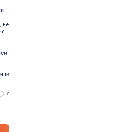
ия
, не
же
ием
 или
0