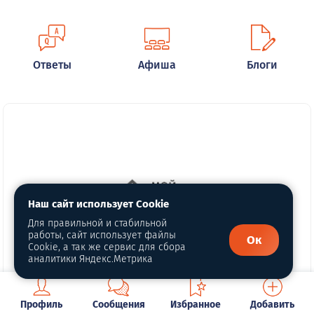
Ответы
Афиша
Блоги
Наш сайт использует Cookie
Для правильной и стабильной
работы, сайт использует файлы
Ок
Cookie, а так же сервис для сбора
аналитики Яндекс.Метрика
Туберкулез – древнейшее
Профиль
Сообщения
Избранное
Добавить