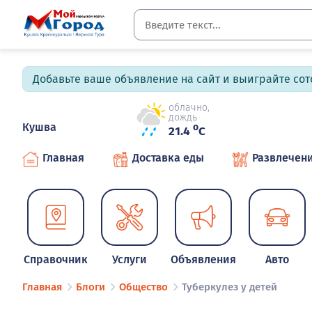
Добавьте ваше объявление на сайт и выиграйте сото
облачно,
дождь
Кушва
o
21.4
C
Главная
Доставка еды
Развлечен
Справочник
Услуги
Объявления
Авто
Главная
Блоги
Общество
Туберкулез у детей