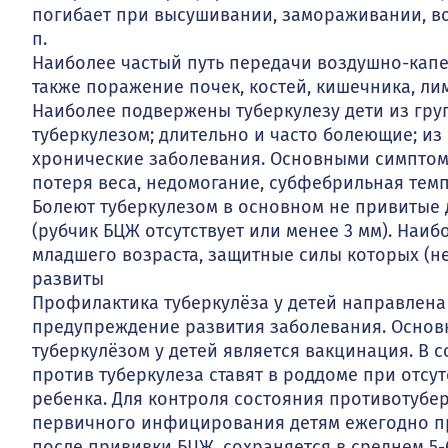
погибает при высушивании, замораживании, воз
п
Наиболее частый путь передачи воздушно-капе
также поражение почек, костей, кишечника, лим
Наиболее подвержены туберкулезу дети из груп
туберкулезом; длительно и часто болеющие; и
хронические заболевания. Основными симптом
потеря веса, недомогание, субфебрильная темпе
Болеют туберкулезом в основном не привитые
(рубчик БЦЖ отсутствует или менее 3 мм). Наи
младшего возраста, защитные силы которых (
развиты
Профилактика туберкулёза у детей направлен
предупреждение развития заболевания. Осно
туберкулёзом у детей является вакцинация. В
против туберкулеза ставят в роддоме при отсу
ребенка. Для контроля состояния противотубе
первичного инфицирования детям ежегодно пр
после прививки БЦЖ, сохраняется в среднем 5