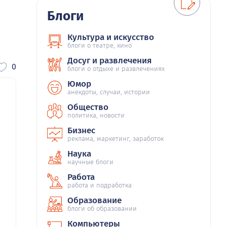
Блоги
Культура и искусство
блоги о театре, кино
Досуг и развлечения
0
блоги о отдыхе и развлечениях
Юмор
анекдоты, случаи, истории
Общество
политика, новости
Бизнес
реклама, маркетинг, заработок
Наука
научные блоги
Работа
работа и подработка
Образование
блоги об образовании
Компьютеры