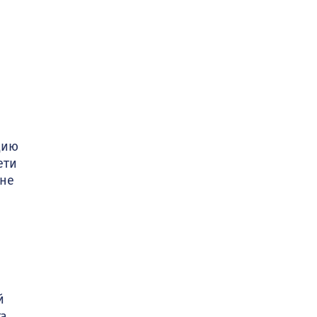
цию
ети
 не
й
та