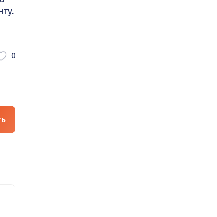
ту.
0
ть