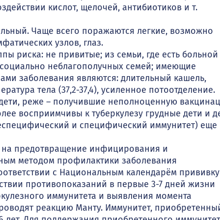
действии кислот, щелочей, антибиотиков и т.
.
льный. Чаще всего поражаются легкие, возможно
фатических узлов, глаз.
пы риска: не привитые; из семьи, где есть больной
з социально неблагополучных семей; имеющие
ами заболевания являются: длительный кашель,
ратура тела (37,2-37,4), усиленное потоотделение.
 дети, реже – получившие неполноценную вакцина
более восприимчивы к туберкулезу грудные дети и д
неспецифический и специфический иммунитет) еще
а на предотвращение инфицирования и
вным методом профилактики заболевания
 соответствии с Национальным календарём прививку
тствии противопоказаний в первые 3-7 дней жизни
ркулезного иммунитета и выявления момента
оводят реакцию Манту. Иммунитет, приобретенны
-6 лет. Для поддержания приобретенного иммуните