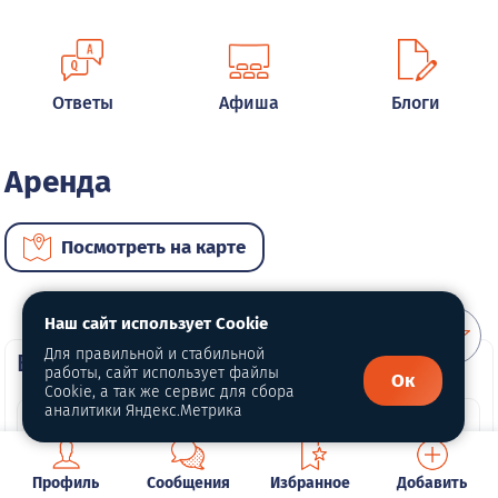
Ответы
Афиша
Блоги
Аренда
Посмотреть на карте
Наш сайт использует Cookie
Для правильной и стабильной
ВИП недвижимость
работы, сайт использует файлы
Ок
Cookie, а так же сервис для сбора
аналитики Яндекс.Метрика
Профиль
Сообщения
Избранное
Добавить