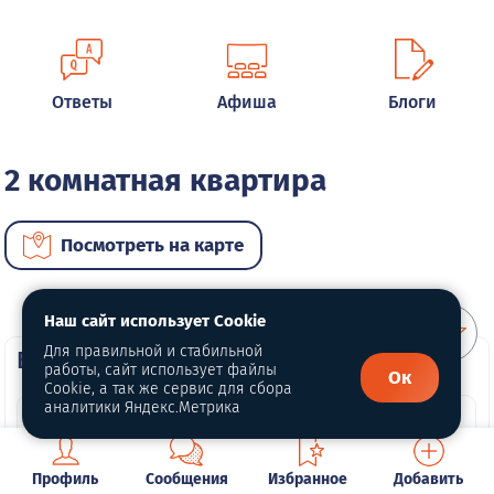
Ответы
Афиша
Блоги
2 комнатная квартира
Посмотреть на карте
Наш сайт использует Cookie
Для правильной и стабильной
ВИП недвижимость
работы, сайт использует файлы
Ок
Cookie, а так же сервис для сбора
аналитики Яндекс.Метрика
Профиль
Сообщения
Избранное
Добавить