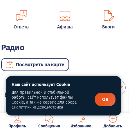
Ответы
Афиша
Блоги
Радио
Посмотреть на карте
Наш сайт использует Cookie
Для правильной и стабильной
ВИП недвижимость
работы, сайт использует файлы
Ок
Cookie, а так же сервис для сбора
аналитики Яндекс.Метрика
Профиль
Сообщения
Избранное
Добавить