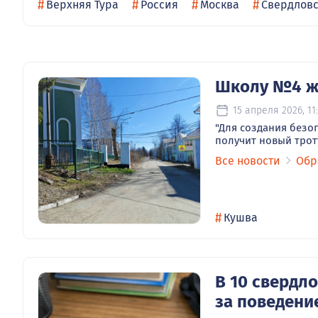
#
#
#
#
Верхняя Тура
Россия
Москва
Свердловс
Школу №4 жд
15 апреля 2026, 11
"Для создания безо
получит новый трот
Все новости
Обр
#
Кушва
В 10 свердл
за поведени