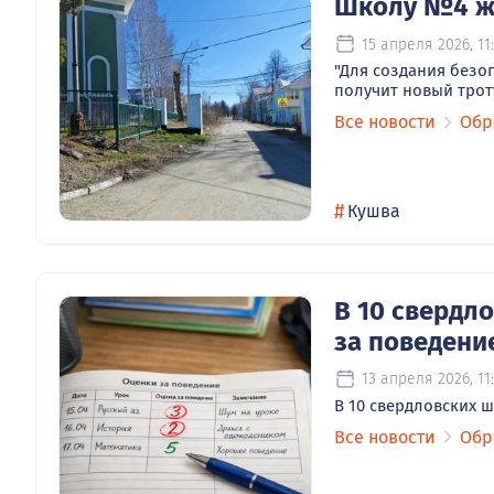
Школу №4 жд
15 апреля 2026, 11
"Для создания безо
получит новый трот
Все новости
Обр
#
Кушва
В 10 свердл
за поведени
13 апреля 2026, 11
В 10 свердловских 
Все новости
Обр