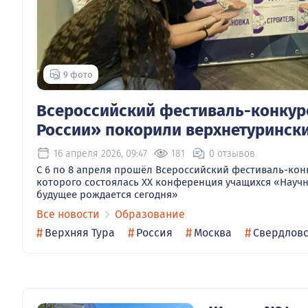
9 фото
Всероссийский фестиваль-конкур
России» покорили верхнетуринск
16 апреля 2026, 09:47
181
0 отзывов
С 6 по 8 апреля прошёл Всероссийский фестиваль-кон
которого состоялась ХХ конференция учащихся «Науч
будущее рождается сегодня»
Все новости
Образование
#
#
#
#
Верхняя Тура
Россия
Москва
Свердловс