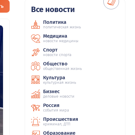
ть
Все новости
Политика
политическая жизнь
Медицина
новости медицины
Спорт
новости спорта
Общество
общественная жизнь
Культура
культурная жизнь
Бизнес
деловые новости
Россия
события мира
Происшествия
криминал, ДТП
Образование