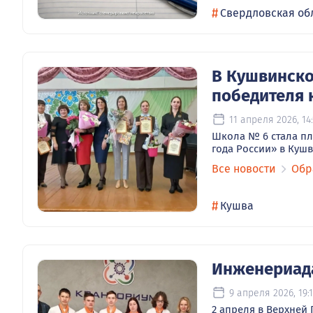
#
Свердловская об
В Кушвинско
победителя 
11 апреля 2026, 14
Школа № 6 стала пл
года России» в Куш
Все новости
Обр
#
Кушва
Инженериада
9 апреля 2026, 19:1
2 апреля в Верхней