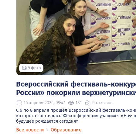
9 фото
Всероссийский фестиваль-конкур
России» покорили верхнетуринск
16 апреля 2026, 09:47
181
0 отзывов
С 6 по 8 апреля прошёл Всероссийский фестиваль-кон
которого состоялась ХХ конференция учащихся «Науч
будущее рождается сегодня»
Все новости
Образование