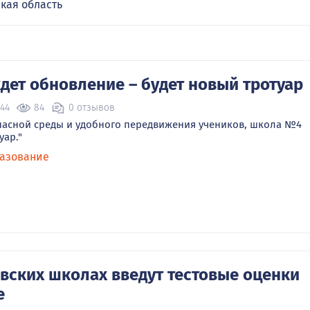
кая область
ет обновление – будет новый тротуар
:44
84
0 отзывов
пасной среды и удобного передвижения учеников, школа №4
уар."
азование
овских школах введут тестовые оценки
е