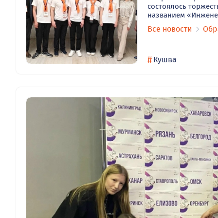
состоялось торжест
названием «Инжене
Все новости
Обр
#
Кушва