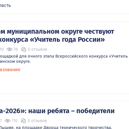
ласть
м муниципальном округе чествуют
конкурса «Учитель года России»
:10
78
0 отзывов
ощадкой для очного этапа Всероссийского конкурса «Учитель
винском округе.
азование
-2026»: наши ребята – победители
7
110
0 отзывов
 Пышме, на площадке Дворца технического творчества,