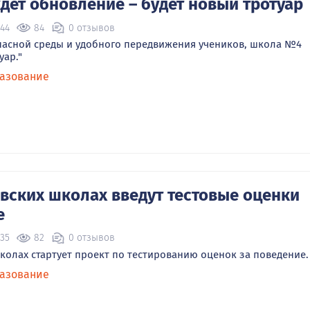
ет обновление – будет новый тротуар
:44
84
0 отзывов
пасной среды и удобного передвижения учеников, школа №4
уар."
азование
овских школах введут тестовые оценки
е
:35
82
0 отзывов
школах стартует проект по тестированию оценок за поведение.
азование