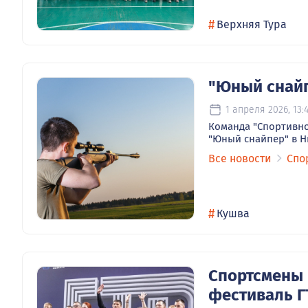
#
Верхняя Тура
"Юный снайп
1 апреля 2026, 13:
Команда "Спортивн
"Юный снайпер" в Н
Все новости
Спо
#
Кушва
Спортсмены 
фестиваль Г