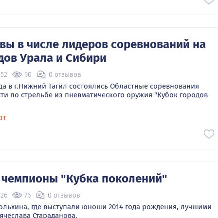
вы в числе лидеров соревнований на
дов Урала и Сибири
:52
90
0 отзывов
ода в г.Нижний Тагил состоялись Областные соревнования
ти по стрельбе из пневматического оружия "Кубок городов
рт
– чемпионы "Кубка поколений"
:26
76
0 отзывов
ольхина, где выступали юноши 2014 года рождения, лучшими
ячеслава Стараданова.