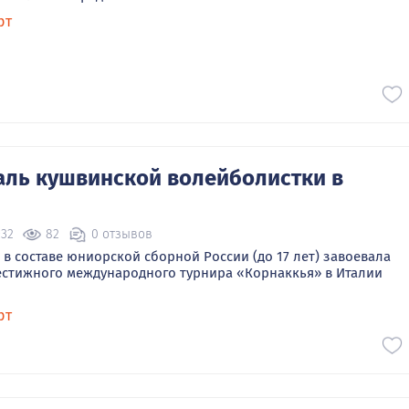
рт
аль кушвинской волейболистки в
:32
82
0 отзывов
 в составе юниорской сборной России (до 17 лет) завоевала
естижного международного турнира «Корнаккья» в Италии
рт