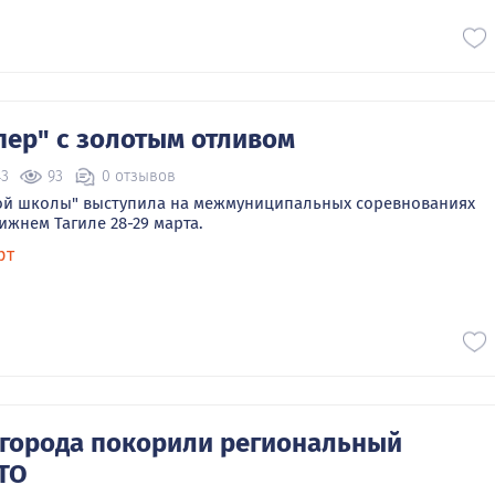
ер" с золотым отливом
43
93
0 отзывов
ой школы" выступила на межмуниципальных соревнованиях
ижнем Тагиле 28-29 марта.
рт
города покорили региональный
ТО