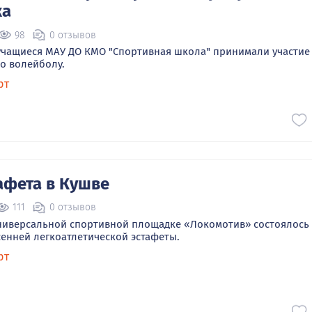
ка
98
0 отзывов
а учащиеся МАУ ДО КМО "Спортивная школа" принимали участие
о волейболу.
рт
афета в Кушве
111
0 отзывов
 Универсальной спортивной площадке «Локомотив» состоялось
сенней легкоатлетической эстафеты.
рт