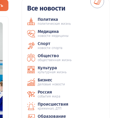
ть
Все новости
Политика
политическая жизнь
Медицина
новости медицины
Спорт
новости спорта
Общество
общественная жизнь
Культура
культурная жизнь
Бизнес
деловые новости
Россия
события мира
Происшествия
криминал, ДТП
Образование