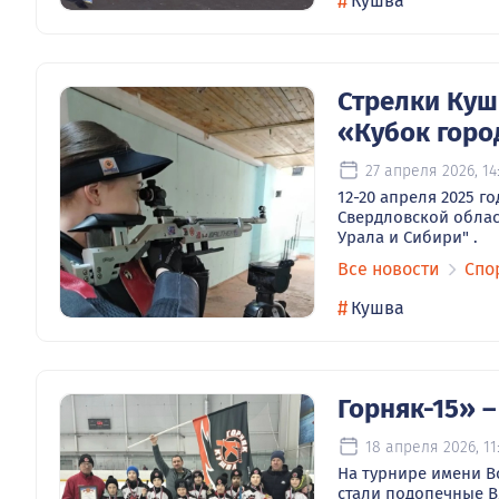
#
Кушва
Стрелки Куш
«Кубок горо
27 апреля 2026, 14
12-20 апреля 2025 г
Свердловской облас
Урала и Сибири" .
Все новости
Спо
#
Кушва
Горняк-15» 
18 апреля 2026, 11
На турнире имени В
стали подопечные В