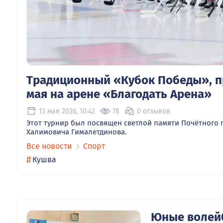
Традиционный «Кубок Победы», пр
мая на арене «Благодать Арена»
13 мая 2026, 10:42
78
0 отзывов
Этот турнир был посвящен светлой памяти Почётного
Халимовича Гималетдинова.
Все новости
Спорт
#
Кушва
Юные волейб