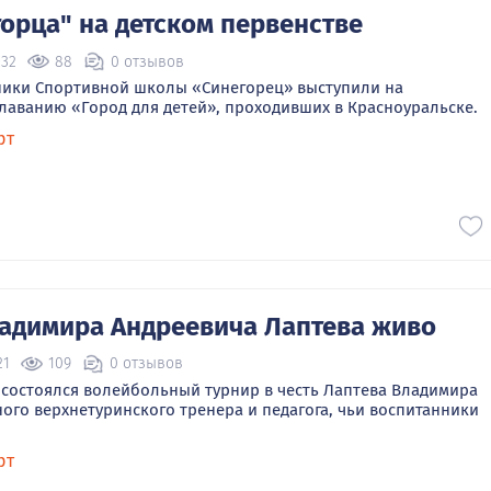
горца" на детском первенстве
:32
88
0 отзывов
ники Спортивной школы «Синегорец» выступили на
лаванию «Город для детей», проходивших в Красноуральске.
рт
адимира Андреевича Лаптева живо
21
109
0 отзывов
я, состоялся волейбольный турнир в честь Лаптева Владимира
ного верхнетуринского тренера и педагога, чьи воспитанники
рт