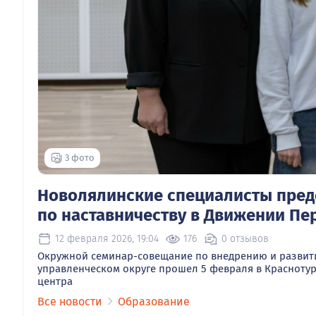
3 фото
Новолялинские специалисты пред
по наставничеству в Движении Пе
12 февраля 2026, 19:04
176
0 отзывов
Окружной семинар-совещание по внедрению и развит
управленческом округе прошел 5 февраля в Красноту
центра
Все новости
Образование