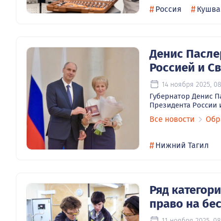
#
#
Россия
Кушва
Денис Пасле
Россией и С
14 ноября 2025, 08
Губернатор Денис П
Президента России 
Все новости
Обр
#
Нижний Тагил
Ряд категор
право на бе
11 ноября 2025, 08