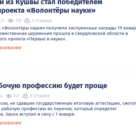
 из Кушвы стал победителем
проекта «Волонтёры науки»
:27
119
0 отзывов
 «Волонтёры науки» получили заслуженные награды 19 январ
оржественная церемония прошла в Свердловской области в
ого проекта «Первые в науке».
азование
бочую профессию будет проще
44
147
0 отзывов
сов, не сдавшие государственную итоговую аттестацию, смогу
 рабочую профессию из перечня, который определят
. Закон вступил в силу с 1 января.
азование