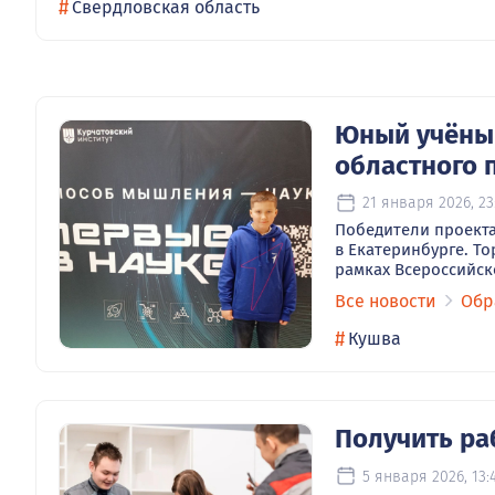
#
Свердловская область
Юный учёный
областного 
21 января 2026, 23
Победители проекта
в Екатеринбурге. Т
рамках Всероссийск
Все новости
Обр
#
Кушва
Получить ра
5 января 2026, 13: