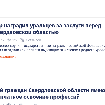
р наградил уральцев за заслуги перед
вердловской областью
:42
149
0 отзывов
аслер вручил государственные награды Российской Федерации
и Свердловской области выдающимся жителям Среднего Урала
азование
ий граждан Свердловской области имею
сплатное освоение профессий
:45
157
0 отзывов