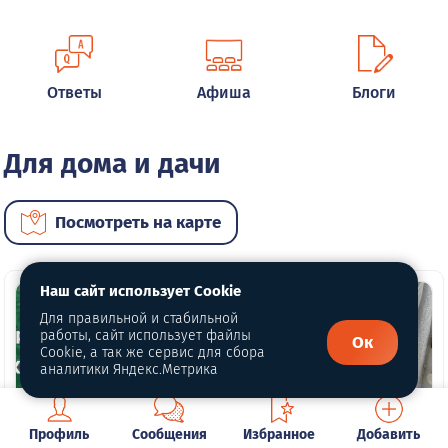
Ответы
Афиша
Блоги
Для дома и дачи
Посмотреть на карте
Наш сайт использует Cookie
Для правильной и стабильной
работы, сайт использует файлы
Ок
Cookie, а так же сервис для сбора
аналитики Яндекс.Метрика
1 фото
Профиль
Сообщения
Избранное
Добавить