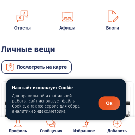
Ответы
Афиша
Блоги
Личные вещи
Посмотреть на карте
Наш сайт использует Cookie
Для правильной и стабильной
работы, сайт использует файлы
Ок
Cookie, а так же сервис для сбора
аналитики Яндекс.Метрика
1 фото
1 фото
Профиль
Сообщения
Избранное
Добавить