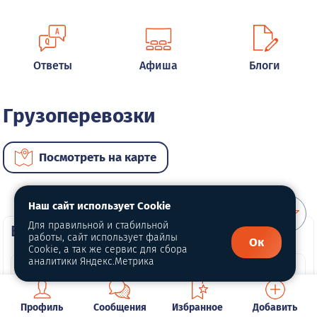
Ответы
Афиша
Блоги
Грузоперевозки
Посмотреть на карте
Наш сайт использует Cookie
Для правильной и стабильной
ВИП объявления
работы, сайт использует файлы
Ок
Cookie, а так же сервис для сбора
аналитики Яндекс.Метрика
Профиль
Сообщения
Избранное
Добавить