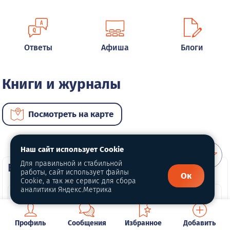
Ответы
Афиша
Блоги
Книги и журналы
Посмотреть на карте
Наш сайт использует Cookie
Для правильной и стабильной
ВИП объявления
работы, сайт использует файлы
Ок
Cookie, а так же сервис для сбора
аналитики Яндекс.Метрика
Профиль
Сообщения
Избранное
Добавить