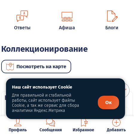
Ответы
Афиша
Блоги
Коллекционирование
Посмотреть на карте
Наш сайт использует Cookie
Для правильной и стабильной
ВИП объявления
работы, сайт использует файлы
Ок
Cookie, а так же сервис для сбора
аналитики Яндекс.Метрика
Профиль
Сообщения
Избранное
Добавить