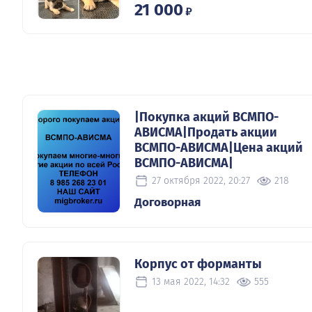
21 000
₽
|Покупка акций ВСМПО-
АВИСМА|Продать акции
ВСМПО-АВИСМА|Цена акций
ВСМПО-АВИСМА|
27 октября 2022, 20:27
218
Договорная
Корпус от форманты
13 мая 2022, 14:32
555