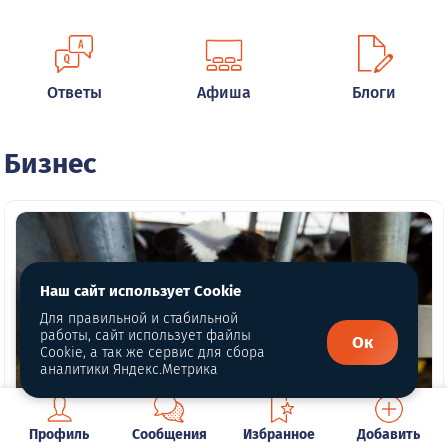
Ответы
Афиша
Блоги
Бизнес
Наш сайт использует Cookie
Для правильной и стабильной
работы, сайт использует файлы
Ок
Cookie, а так же сервис для сбора
аналитики Яндекс.Метрика
Профиль
Сообщения
Избранное
Добавить