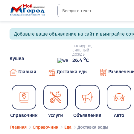
Добавьте ваше объявление на сайт и выиграйте сото
пасмурно,
сильный
дождь
Кушва
o
26.4
C
Главная
Доставка еды
Развлечен
Справочник
Услуги
Объявления
Авто
Главная
Справочник
Еда
Доставка воды