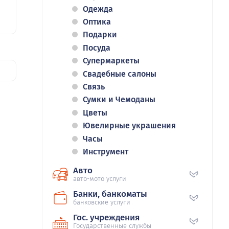
Одежда
Оптика
Подарки
Посуда
Супермаркеты
Свадебные салоны
Связь
Сумки и Чемоданы
Цветы
Ювелирные украшения
Часы
Инструмент
Авто
авто-мото услуги
Банки, банкоматы
банковские услуги
Гос. учреждения
Государственные службы