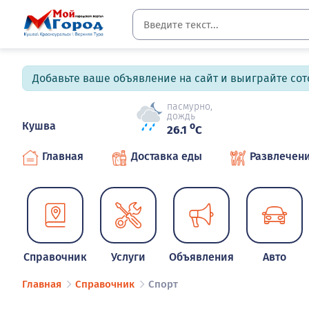
Добавьте ваше объявление на сайт и выиграйте сото
пасмурно,
дождь
Кушва
o
26.1
C
Главная
Доставка еды
Развлечен
Справочник
Услуги
Объявления
Авто
Главная
Справочник
Спорт