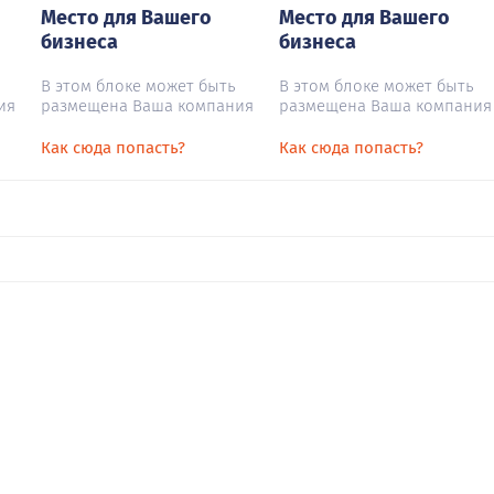
Место для Вашего
Место для Вашего
бизнеса
бизнеса
В этом блоке может быть
В этом блоке может быть
ия
размещена Ваша компания
размещена Ваша компания
Как сюда попасть?
Как сюда попасть?