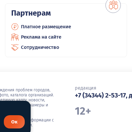
Партнерам
Платное размещение
Реклама на сайте
Сотрудничество
редакция
уждения проблем городов,
+7 (34344) 2-53-17, 
ото, каталога организаций.
единую карту, новости,
ша, погода, вебкамеры и
12+
иражирование информации с
Ок
я администрации.