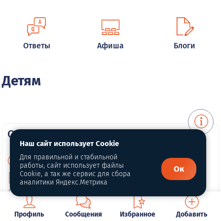
Ответы
Афиша
Блоги
Детям
О портале
Наш сайт использует Cookie
Для правильной и стабильной
О нас
работы, сайт использует файлы
Ок
Cookie, а так же сервис для сбора
Политика конфиденциальности
аналитики Яндекс.Метрика
Публичная оферта
Профиль
Сообщения
Избранное
Добавить