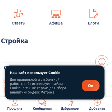
Ответы
Афиша
Блоги
Стройка
О портале
Наш сайт использует Cookie
Для правильной и стабильной
О нас
работы, сайт использует файлы
Ок
Cookie, а так же сервис для сбора
Политика конфиденциальности
аналитики Яндекс.Метрика
Публичная оферта
Профиль
Сообщения
Избранное
Добавить