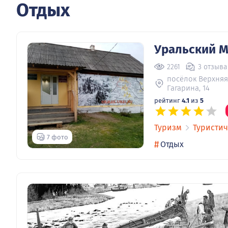
Отдых
Уральский М
2261
3 отзыва
посёлок Верхняя
Гагарина, 14
рейтинг
4.1
из
5
Туризм
Туристич
7 фото
#
Отдых