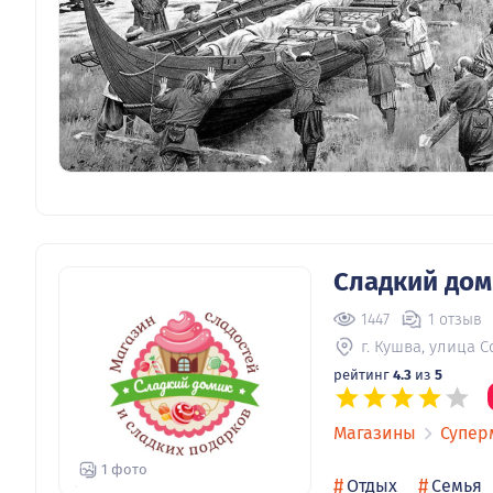
Сладкий дом
1447
1 отзыв
г. Кушва, улица 
рейтинг
4.3
из
5
Магазины
Супер
1 фото
#
#
Отдых
Семья