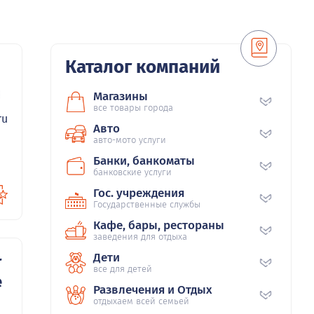
Каталог компаний
56
Магазины
все товары города
ru
Авто
авто-мото услуги
Банки, банкоматы
банковские услуги
Гос. учреждения
Государственные службы
Кафе, бары, рестораны
заведения для отдыха
Дети
т
все для детей
е
Развлечения и Отдых
отдыхаем всей семьей