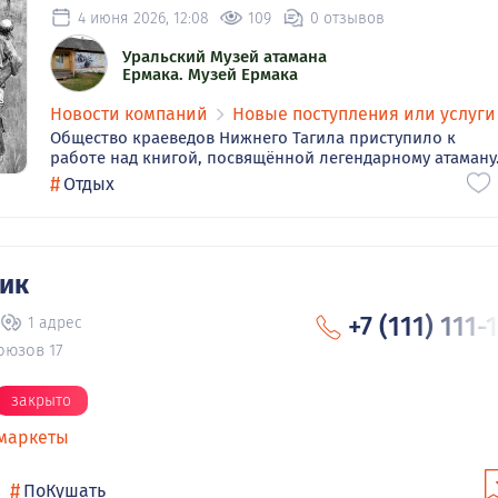
4 июня 2026, 12:08
109
0 отзывов
Уральский Музей атамана
Ермака. Музей Ермака
Новости компаний
Новые поступления или услуги
Общество краеведов Нижнего Тагила приступило к
работе над книгой, посвящённой легендарному атаману.
#
Отдых
ик
+7 (111) 111-
1 адрес
Союзов 17
закрыто
маркеты
#
ПоКушать