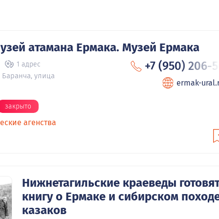
узей атамана Ермака. Музей Ермака
+7 (950) 206-
1 адрес
 Баранча, улица
ermak-ural.
закрыто
еские агенства
Нижнетагильские краеведы готовя
книгу о Ермаке и сибирском поход
казаков