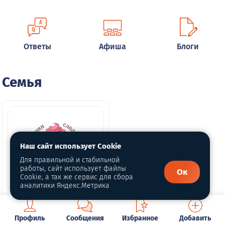
Ответы
Афиша
Блоги
Семья
Наш сайт использует Cookie
Для правильной и стабильной
работы, сайт использует файлы
Ок
Cookie, а так же сервис для сбора
1 фото
аналитики Яндекс.Метрика
Сладкий домик
Профиль
Сообщения
Избранное
Добавить
г. Кушва, улица Союзов