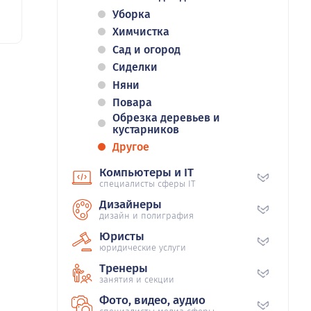
Уборка
Химчистка
Сад и огород
Сиделки
Няни
Повара
Обрезка деревьев и
кустарников
Другое
Компьютеры и IT
специалисты сферы IT
Дизайнеры
дизайн и полиграфия
Юристы
юридические услуги
Тренеры
занятия и секции
Фото, видео, аудио