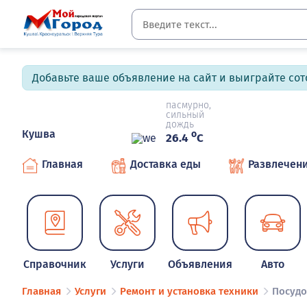
Добавьте ваше объявление на сайт и выиграйте сото
пасмурно,
сильный
дождь
Кушва
o
26.4
C
Главная
Доставка еды
Развлечен
Справочник
Услуги
Объявления
Авто
Главная
Услуги
Ремонт и установка техники
Посуд