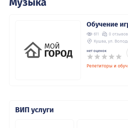
Музыка
Обучение иг
611
0 отзывов
Кушва, ул. Волод
нет оценок
Репетиторы и обу
ВИП услуги