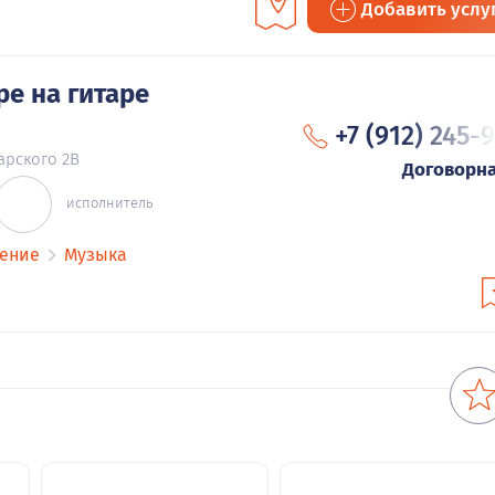
Добавить услу
ре на гитаре
+7 (912) 245-
арского 2В
Договорн
исполнитель
чение
Музыка