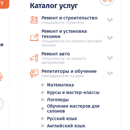
гу
Каталог услуг
Ремонт и строительство
специалисты строители
Ремонт и установка
97
техники
специалисты по ремонту бытовой
ая
техники
Ремонт авто
специалисты по ремонту
автомобилей
Репетиторы и обучение
преподаватели на дому
Математика
Курсы и мастер-классы
Логопеды
Обучение мастеров для
салонов
Русский язык
Английский язык