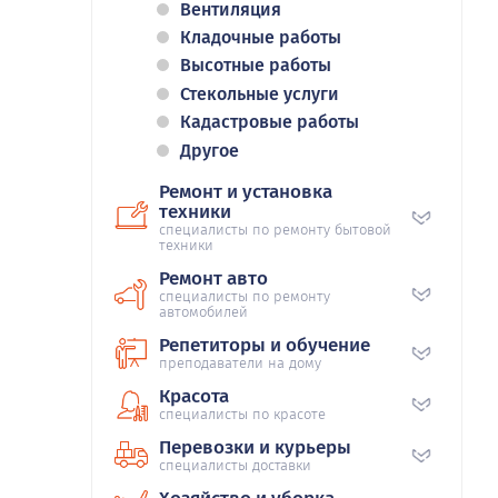
Вентиляция
Кладочные работы
Высотные работы
Стекольные услуги
Кадастровые работы
Другое
Ремонт и установка
техники
специалисты по ремонту бытовой
техники
Ремонт авто
специалисты по ремонту
автомобилей
Репетиторы и обучение
преподаватели на дому
Красота
специалисты по красоте
Перевозки и курьеры
специалисты доставки