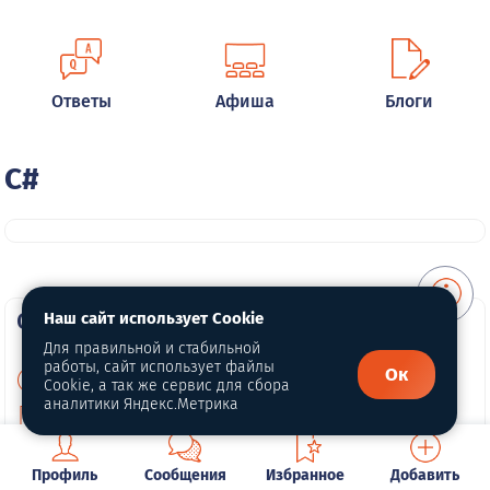
Ответы
Афиша
Блоги
C#
О портале
Наш сайт использует Cookie
Для правильной и стабильной
работы, сайт использует файлы
Ок
О нас
Cookie, а так же сервис для сбора
аналитики Яндекс.Метрика
Политика конфиденциальности
Публичная оферта
Профиль
Сообщения
Избранное
Добавить