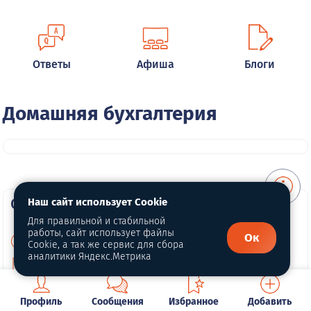
Ответы
Афиша
Блоги
Домашняя бухгалтерия
О портале
Наш сайт использует Cookie
Для правильной и стабильной
работы, сайт использует файлы
Ок
О нас
Cookie, а так же сервис для сбора
аналитики Яндекс.Метрика
Политика конфиденциальности
Публичная оферта
Профиль
Сообщения
Избранное
Добавить