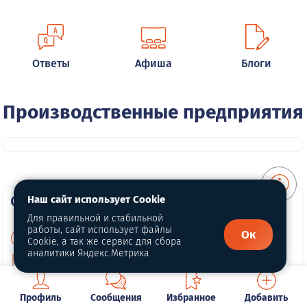
Ответы
Афиша
Блоги
Производственные предприятия
О портале
Наш сайт использует Cookie
Для правильной и стабильной
работы, сайт использует файлы
Ок
О нас
Cookie, а так же сервис для сбора
аналитики Яндекс.Метрика
Политика конфиденциальности
Публичная оферта
Профиль
Сообщения
Избранное
Добавить