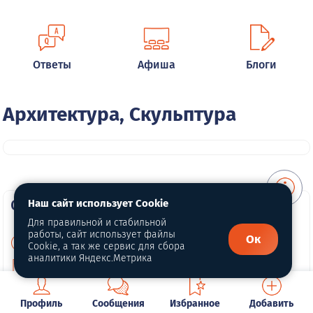
Ответы
Афиша
Блоги
Архитектура, Скульптура
О портале
Наш сайт использует Cookie
Для правильной и стабильной
работы, сайт использует файлы
Ок
О нас
Cookie, а так же сервис для сбора
аналитики Яндекс.Метрика
Политика конфиденциальности
Публичная оферта
Профиль
Сообщения
Избранное
Добавить