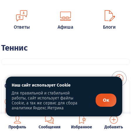
Ответы
Афиша
Блоги
Теннис
О портале
Наш сайт использует Cookie
Для правильной и стабильной
работы, сайт использует файлы
Ок
О нас
Cookie, а так же сервис для сбора
аналитики Яндекс.Метрика
Политика конфиденциальности
Публичная оферта
Профиль
Сообщения
Избранное
Добавить