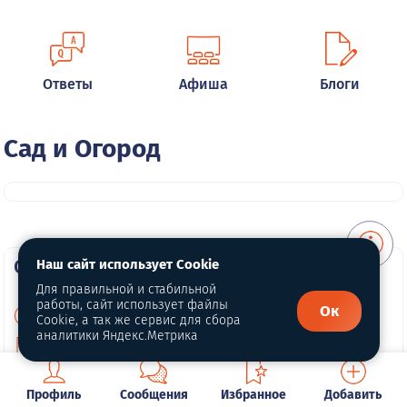
Ответы
Афиша
Блоги
Сад и Огород
О портале
Наш сайт использует Cookie
Для правильной и стабильной
работы, сайт использует файлы
Ок
О нас
Cookie, а так же сервис для сбора
аналитики Яндекс.Метрика
Политика конфиденциальности
Публичная оферта
Профиль
Сообщения
Избранное
Добавить