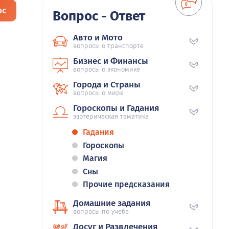
ос
Вопрос - Ответ
Авто и Мото
вопросы о транспорте
Бизнес и Финансы
вопросы о экономике
Города и Страны
вопросы о мире
Гороскопы и Гадания
эзотерическая тематика
Гадания
Гороскопы
Магия
Сны
Прочие предсказания
Домашние задания
вопросы по учебе
Досуг и Развлечения