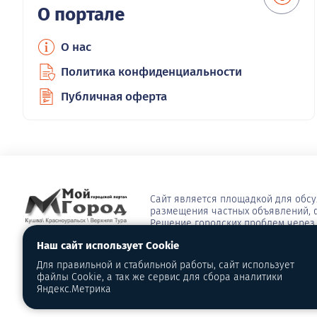
О портале
О нас
Политика конфиденциальности
Публичная оферта
Сайт является площадкой для обс
размещения частных объявлений, ф
Решение городских проблем через 
сюжеты, опросы, видео, блоги, афи
Наш сайт использует Cookie
многое другое
Для правильной и стабильной работы, сайт использует
Распространение, копирование, т
файлы Cookie, а так же сервис для сбора аналитики
сайта разрешены только с согласи
Яндекс.Метрика
2016-2026