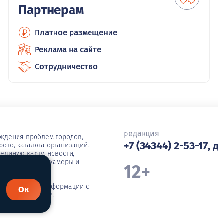
Партнерам
Платное размещение
Реклама на сайте
Сотрудничество
редакция
уждения проблем городов,
+7 (34344) 2-53-17, 
ото, каталога организаций.
единую карту, новости,
ша, погода, вебкамеры и
12+
иражирование информации с
Ок
я администрации.