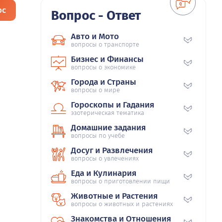
ос
Вопрос - Ответ
Авто и Мото
вопросы о транспорте
Бизнес и Финансы
вопросы о экономике
Города и Страны
вопросы о мире
Гороскопы и Гадания
эзотерическая тематика
Домашние задания
вопросы по учебе
Досуг и Развлечения
вопросы о увлечениях
Еда и Кулинария
вопросы о приготовлении пищи
Животные и Растения
вопросы о животных и растениях
Знакомства и Отношения