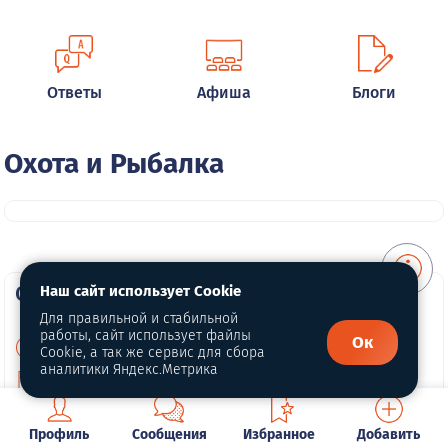
Ответы
Афиша
Блоги
Охота и Рыбалка
О портале
Наш сайт использует Cookie
Для правильной и стабильной
работы, сайт использует файлы
Ок
О нас
Cookie, а так же сервис для сбора
аналитики Яндекс.Метрика
Политика конфиденциальности
Публичная оферта
Профиль
Сообщения
Избранное
Добавить