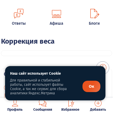
Ответы
Афиша
Блоги
Коррекция веса
О портале
Наш сайт использует Cookie
Для правильной и стабильной
работы, сайт использует файлы
Ок
О нас
Cookie, а так же сервис для сбора
аналитики Яндекс.Метрика
Политика конфиденциальности
Публичная оферта
Профиль
Сообщения
Избранное
Добавить