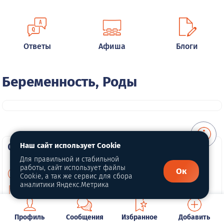
Ответы
Афиша
Блоги
Беременность, Роды
О портале
Наш сайт использует Cookie
Для правильной и стабильной
работы, сайт использует файлы
Ок
О нас
Cookie, а так же сервис для сбора
аналитики Яндекс.Метрика
Политика конфиденциальности
Публичная оферта
Профиль
Сообщения
Избранное
Добавить